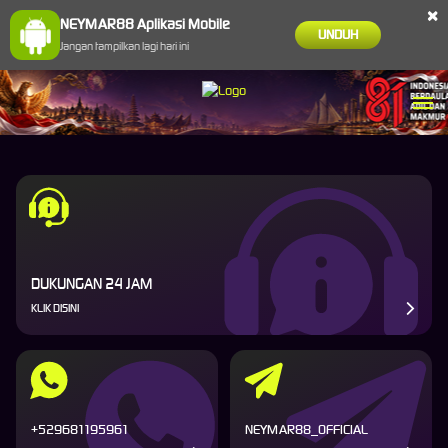
×
NEYMAR88 Aplikasi Mobile
UNDUH
Jangan tampilkan lagi hari ini
DUKUNGAN 24 JAM
KLIK DISINI
+529681195961
NEYMAR88_OFFICIAL