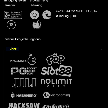
Tanggung Jawab
Browser Yang
Bermain
Didukung
©2026 NEYMAR88. Hak cipta
dilindungi | 18+
Platform Penyedia Layanan
Slots