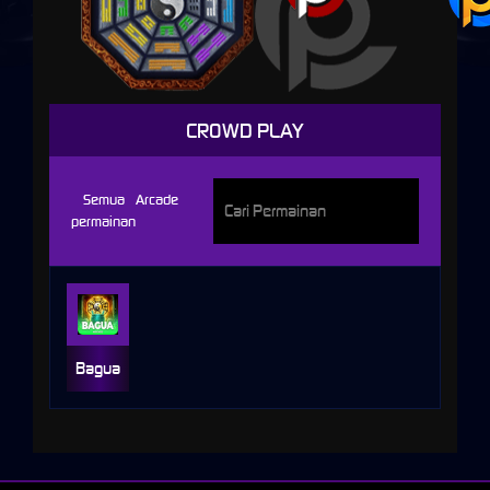
CROWD PLAY
Semua
Arcade
permainan
Bagua