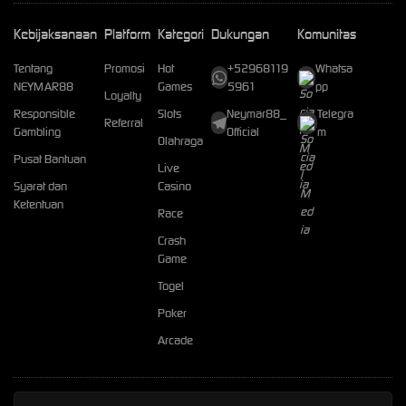
Kebijaksanaan
Platform
Kategori
Dukungan
Komunitas
Tentang
Promosi
Hot
+52968119
Whatsa
NEYMAR88
Games
5961
pp
Loyalty
Responsible
Slots
Neymar88_
Telegra
Referral
Gambling
Official
m
Olahraga
Pusat Bantuan
Live
Syarat dan
Casino
Ketentuan
Race
Crash
Game
Togel
Poker
Arcade