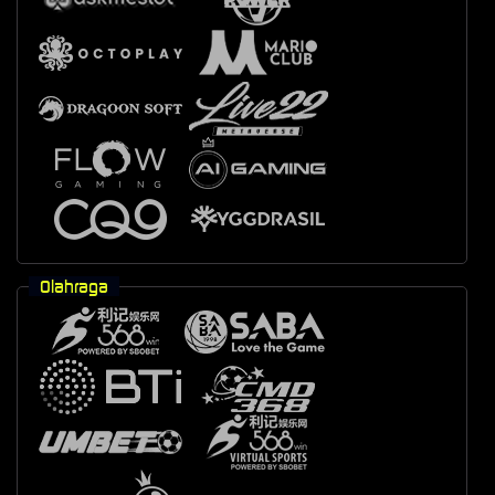
Olahraga