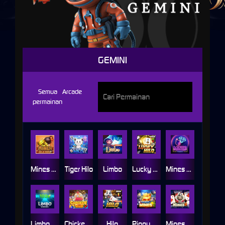
GEMINI
Semua
Arcade
permainan
Mines Gold Rush
Tiger Hilo
Limbo
Lucky Hilo
Mines Neon
Limbo Classic
Chicken Run
Hilo
Pinoy Mines
Mines Maple