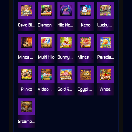
Cave Bingo
Diamonds
Hilo Neon
Keno
Lucky Drop-Olympus
Mines Raider
Multi Hilo
Bunny Run
Mines Cookie
Paradise Hilo
Plinko
Video Poker
Gold Rush: Boomers
Egypt Hilo
Wheel
Steampunk 2