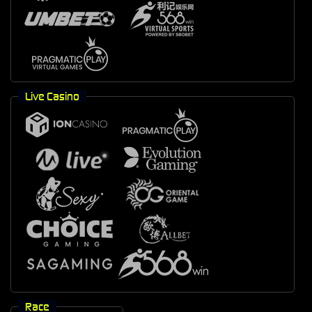
Live Casino
Race