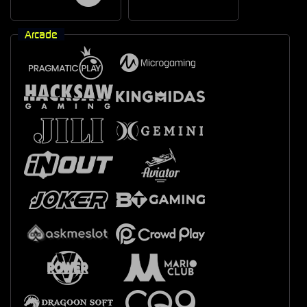
Arcade