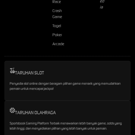
Race
Crash
Game
Togel
Poker
Arcade
TARUHAN SLOT
Penyedia slot online dengan beragam pilihan game menarik yang memudahkan
pemain untuk mencapai jackpot
TARUHAN OLAHRAGA
Sportsbook Gaming Platform Terbaik menawarkan lebih banyak game, odds yang
lebih tinggi, dan menyediakan pilihan yang lebih banyak untuk pemain.