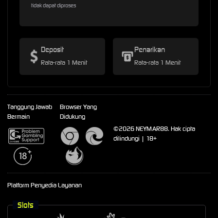
tidak dapat diproses
Deposit
Penarikan
Rata-rata 1 Menit
Rata-rata 1 Menit
Tanggung Jawab
Browser Yang
Bermain
Didukung
©2026 NEYMAR88. Hak cipta
dilindungi | 18+
Platform Penyedia Layanan
Slots