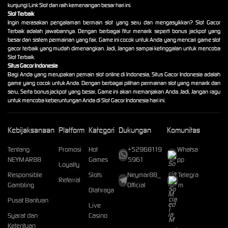
kunjungi Link Slot dan raih kemenangan besar hari ini.
Slot Terbaik
Ingin merasakan pengalaman bermain slot yang seru dan mengasyikkan? Slot Gacor
Terbaik adalah jawabannya. Dengan berbagai fitur menarik seperti bonus jackpot yang
besar dan sistem permainan yang fair, Game ini cocok untuk Anda yang mencari game slot
gacor terbaik yang mudah dimenangkan. Jadi, Jangan sampai ketinggalan untuk mencoba
Slot Terbaik.
Situs Gacor Indonesia
Bagi Anda yang merupakan pemain slot online di Indonesia, Situs Gacor Indonesia adalah
game yang cocok untuk Anda. Dengan berbagai pilihan permainan slot yang menarik dan
seru, Serta bonus jackpot yang besar, Game ini akan memanjakan Anda. Jadi, Jangan ragu
untuk mencoba keberuntungan Anda di Slot Gacor Indonesia hari ini.
Kebijaksanaan
Platform
Kategori
Dukungan
Komunitas
Tentang
Promosi
Hot
+52968119
Whatsa
NEYMAR88
Games
5961
pp
Loyalty
Responsible
Slots
Neymar88_
Telegra
Referral
Gambling
Official
m
Olahraga
Pusat Bantuan
Live
Syarat dan
Casino
Ketentuan