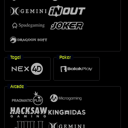
Togel
Poker
Arcade