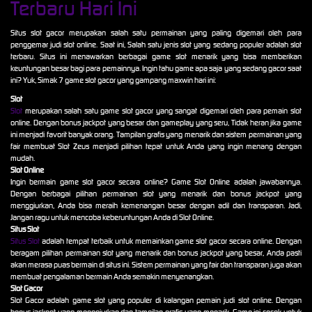
Terbaru Hari Ini
Situs slot gacor merupakan salah satu permainan yang paling digemari oleh para
penggemar judi slot online. Saat ini, Salah satu jenis slot yang sedang populer adalah slot
terbaru. Situs ini menawarkan berbagai game slot menarik yang bisa memberikan
keuntungan besar bagi para pemainnya. Ingin tahu game apa saja yang sedang gacor saat
ini? Yuk, Simak 7 game slot gacor yang gampang maxwin hari ini:
Slot
Slot
merupakan salah satu game slot gacor yang sangat digemari oleh para pemain slot
online. Dengan bonus jackpot yang besar dan gameplay yang seru, Tidak heran jika game
ini menjadi favorit banyak orang. Tampilan grafis yang menarik dan sistem permainan yang
fair membuat Slot Zeus menjadi pilihan tepat untuk Anda yang ingin menang dengan
mudah.
Slot Online
Ingin bermain game slot gacor secara online? Game Slot Online adalah jawabannya.
Dengan berbagai pilihan permainan slot yang menarik dan bonus jackpot yang
menggiurkan, Anda bisa meraih kemenangan besar dengan adil dan transparan. Jadi,
Jangan ragu untuk mencoba keberuntungan Anda di Slot Online.
Situs Slot
Situs Slot
adalah tempat terbaik untuk memainkan game slot gacor secara online. Dengan
beragam pilihan permainan slot yang menarik dan bonus jackpot yang besar, Anda pasti
akan merasa puas bermain di situs ini. Sistem permainan yang fair dan transparan juga akan
membuat pengalaman bermain Anda semakin menyenangkan.
Slot Gacor
Slot Gacor adalah game slot yang populer di kalangan pemain judi slot online. Dengan