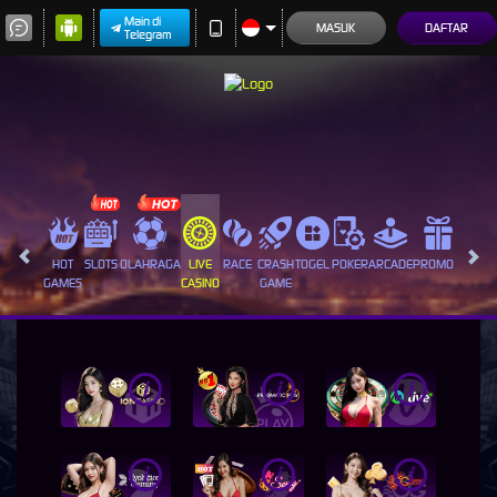
Main di
MASUK
DAFTAR
Telegram
HOT
SLOTS
OLAHRAGA
LIVE
RACE
CRASH
TOGEL
POKER
ARCADE
PROMOSI
GAMES
CASINO
GAME
i
i
i
i
i
i