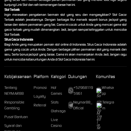
kunjungi Link Slot dan raih kemenangan besar hari ini.
Slot Terbaik
Ingin merasakan pengalaman bermain slot yang seru dan mengasyikkan? Slot Gacor
Terbaik adalah jawabannya. Dengan berbagai fitur menarik seperti bonus jackpot yang
besar dan sistem permainan yang fair, Game ini cocok untuk Anda yang mencari game slot
gacor terbaik yang mudah dimenangkan. Jadi, Jangan sampai ketinggalan untuk mencoba
Slot Terbaik.
Situs Gacor Indonesia
Bagi Anda yang merupakan pemain slot online di Indonesia, Situs Gacor Indonesia adalah
game yang cocok untuk Anda. Dengan berbagai pilihan permainan slot yang menarik dan
seru, Serta bonus jackpot yang besar, Game ini akan memanjakan Anda. Jadi, Jangan ragu
untuk mencoba keberuntungan Anda di Slot Gacor Indonesia hari ini.
Kebijaksanaan
Platform
Kategori
Dukungan
Komunitas
Tentang
Promosi
Hot
+52968119
Whatsa
NEYMAR88
Games
5961
pp
Loyalty
Responsible
Slots
Neymar88_
Telegra
Referral
Gambling
Official
m
Olahraga
Pusat Bantuan
Live
Syarat dan
Casino