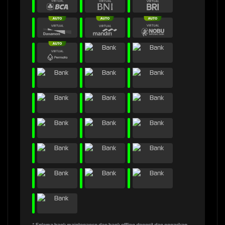
* Selama bank maintenance dan bank offline deposit dan penarikan