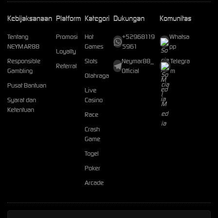
Kebijaksanaan
Platform
Kategori
Dukungan
Komunitas
Tentang
Promosi
Hot
+52968119
Whatsa
NEYMAR88
Games
5961
pp
Loyalty
Responsible
Slots
Neymar88_
Telegra
Referral
Gambling
Official
m
Olahraga
Pusat Bantuan
Live
Syarat dan
Casino
Ketentuan
Race
Crash
Game
Togel
Poker
Arcade