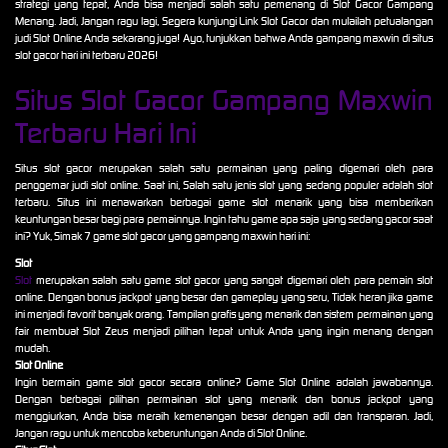
strategi yang tepat, Anda bisa menjadi salah satu pemenang di Slot Gacor Gampang
Menang. Jadi, Jangan ragu lagi, Segera kunjungi Link Slot Gacor dan mulailah petualangan
judi Slot Online Anda sekarang juga! Ayo, tunjukkan bahwa Anda gampang maxwin di situs
slot gacor hari ini terbaru 2026!
Situs Slot Gacor Gampang Maxwin
Terbaru Hari Ini
Situs slot gacor merupakan salah satu permainan yang paling digemari oleh para
penggemar judi slot online. Saat ini, Salah satu jenis slot yang sedang populer adalah slot
terbaru. Situs ini menawarkan berbagai game slot menarik yang bisa memberikan
keuntungan besar bagi para pemainnya. Ingin tahu game apa saja yang sedang gacor saat
ini? Yuk, Simak 7 game slot gacor yang gampang maxwin hari ini:
Slot
Slot
merupakan salah satu game slot gacor yang sangat digemari oleh para pemain slot
online. Dengan bonus jackpot yang besar dan gameplay yang seru, Tidak heran jika game
ini menjadi favorit banyak orang. Tampilan grafis yang menarik dan sistem permainan yang
fair membuat Slot Zeus menjadi pilihan tepat untuk Anda yang ingin menang dengan
mudah.
Slot Online
Ingin bermain game slot gacor secara online? Game Slot Online adalah jawabannya.
Dengan berbagai pilihan permainan slot yang menarik dan bonus jackpot yang
menggiurkan, Anda bisa meraih kemenangan besar dengan adil dan transparan. Jadi,
Jangan ragu untuk mencoba keberuntungan Anda di Slot Online.