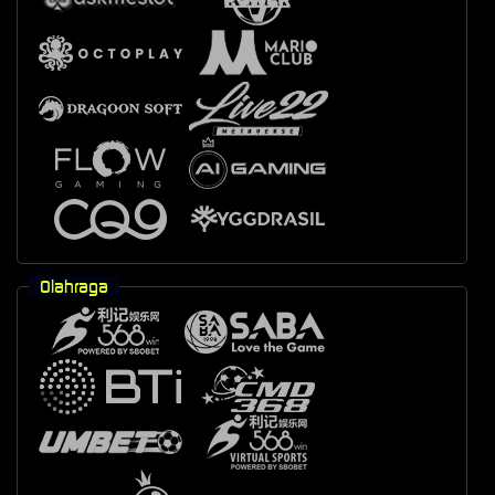
Olahraga