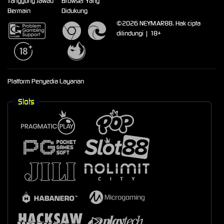
Tanggung Jawab
Browser Yang
Bermain
Didukung
©2026 NEYMAR88. Hak cipta
dilindungi | 18+
Platform Penyedia Layanan
Slots