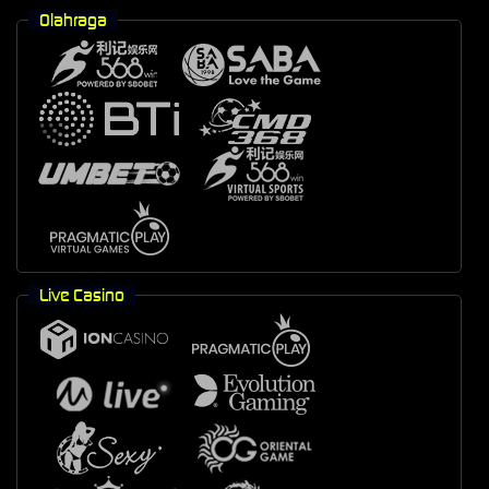
Olahraga
Live Casino