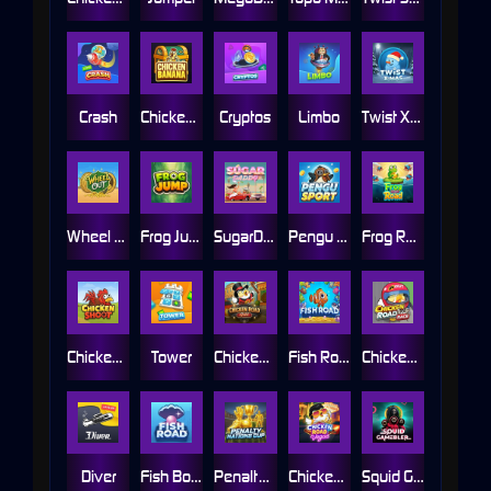
Crash
Chicken Banana
Cryptos
Limbo
Twist X-mas
Wheel Out
Frog Jump
SugarDaddy
Pengu Sport
Frog Road
Chicken Shoot
Tower
Chicken Road Gold
Fish Road
Chicken Road Race
Diver
Fish Boom
Penalty Nations Cup
Chicken Road Vegas
Squid Gamebler