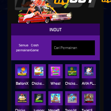
INOUT
Semua
Crash
permainan
Game
BalloniX
Chicken Road Ice
Wheel
Chicken vs Zombies
AVIA FLY 2
Chicken Road Bonus
Jumper
MegaBlock
Topo Mole
Twist San Quentin