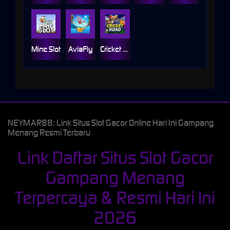
Mine Slot
AviaFly
Cricket Road
NEYMAR88: Link Situs Slot Gacor Online Hari Ini Gampang
Menang Resmi Terbaru
Link Daftar Situs Slot Gacor
Gampang Menang
Terpercaya & Resmi Hari Ini
2026