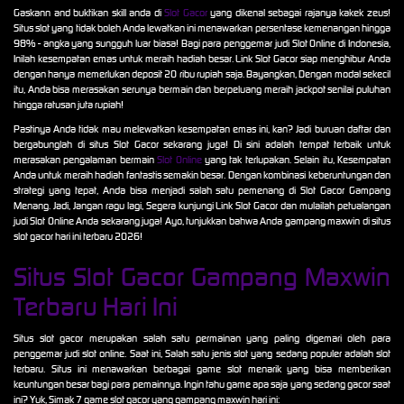
Gaskann and buktikan skill anda di
Slot Gacor
yang dikenal sebagai rajanya kakek zeus!
Situs slot yang tidak boleh Anda lewatkan ini menawarkan persentase kemenangan hingga
98% - angka yang sungguh luar biasa! Bagi para penggemar judi Slot Online di Indonesia,
Inilah kesempatan emas untuk meraih hadiah besar. Link Slot Gacor siap menghibur Anda
dengan hanya memerlukan deposit 20 ribu rupiah saja. Bayangkan, Dengan modal sekecil
itu, Anda bisa merasakan serunya bermain dan berpeluang meraih jackpot senilai puluhan
hingga ratusan juta rupiah!
Pastinya Anda tidak mau melewatkan kesempatan emas ini, kan? Jadi buruan daftar dan
bergabunglah di situs Slot Gacor sekarang juga! Di sini adalah tempat terbaik untuk
merasakan pengalaman bermain
Slot Online
yang tak terlupakan. Selain itu, Kesempatan
Anda untuk meraih hadiah fantastis semakin besar. Dengan kombinasi keberuntungan dan
strategi yang tepat, Anda bisa menjadi salah satu pemenang di Slot Gacor Gampang
Menang. Jadi, Jangan ragu lagi, Segera kunjungi Link Slot Gacor dan mulailah petualangan
judi Slot Online Anda sekarang juga! Ayo, tunjukkan bahwa Anda gampang maxwin di situs
slot gacor hari ini terbaru 2026!
Situs Slot Gacor Gampang Maxwin
Terbaru Hari Ini
Situs slot gacor merupakan salah satu permainan yang paling digemari oleh para
penggemar judi slot online. Saat ini, Salah satu jenis slot yang sedang populer adalah slot
terbaru. Situs ini menawarkan berbagai game slot menarik yang bisa memberikan
keuntungan besar bagi para pemainnya. Ingin tahu game apa saja yang sedang gacor saat
ini? Yuk, Simak 7 game slot gacor yang gampang maxwin hari ini: