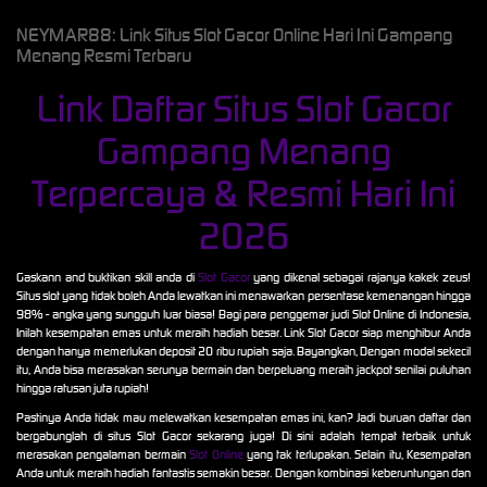
NEYMAR88: Link Situs Slot Gacor Online Hari Ini Gampang
Menang Resmi Terbaru
Link Daftar Situs Slot Gacor
Gampang Menang
Terpercaya & Resmi Hari Ini
2026
Gaskann and buktikan skill anda di
Slot Gacor
yang dikenal sebagai rajanya kakek zeus!
Situs slot yang tidak boleh Anda lewatkan ini menawarkan persentase kemenangan hingga
98% - angka yang sungguh luar biasa! Bagi para penggemar judi Slot Online di Indonesia,
Inilah kesempatan emas untuk meraih hadiah besar. Link Slot Gacor siap menghibur Anda
dengan hanya memerlukan deposit 20 ribu rupiah saja. Bayangkan, Dengan modal sekecil
itu, Anda bisa merasakan serunya bermain dan berpeluang meraih jackpot senilai puluhan
hingga ratusan juta rupiah!
Pastinya Anda tidak mau melewatkan kesempatan emas ini, kan? Jadi buruan daftar dan
bergabunglah di situs Slot Gacor sekarang juga! Di sini adalah tempat terbaik untuk
merasakan pengalaman bermain
Slot Online
yang tak terlupakan. Selain itu, Kesempatan
Anda untuk meraih hadiah fantastis semakin besar. Dengan kombinasi keberuntungan dan