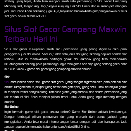
strategi yang tepat, Anda bisa menjadi salah satu pemenang di Slot Gacor Gampang
Menang. Jadi, Jangan ragu lagi, Segera kunjungi Link Slot Gacor dan mulailah petualangan
judi Slot Online Anda sekarang juga! Ayo, tunjukkan bahwa Anda gampang maxwin di situs
slot gacor hari ini terbaru 2026!
Situs Slot Gacor Gampang Maxwin
Terbaru Hari Ini
Situs slot gacor merupakan salah satu permainan yang paling digemari oleh para
penggemar judi slot online. Saat ini, Salah satu jenis slot yang sedang populer adalah slot
terbaru. Situs ini menawarkan berbagai game slot menarik yang bisa memberikan
keuntungan besar bagi para pemainnya. Ingin tahu game apa saja yang sedang gacor saat
ini? Yuk, Simak 7 game slot gacor yang gampang maxwin hari ini:
Slot
Slot
merupakan salah satu game slot gacor yang sangat digemari oleh para pemain slot
online. Dengan bonus jackpot yang besar dan gameplay yang seru, Tidak heran jika game
ini menjadi favorit banyak orang. Tampilan grafis yang menarik dan sistem permainan yang
fair membuat Slot Zeus menjadi pilihan tepat untuk Anda yang ingin menang dengan
mudah.
Slot Online
Ingin bermain game slot gacor secara online? Game Slot Online adalah jawabannya.
Dengan berbagai pilihan permainan slot yang menarik dan bonus jackpot yang
menggiurkan, Anda bisa meraih kemenangan besar dengan adil dan transparan. Jadi,
Jangan ragu untuk mencoba keberuntungan Anda di Slot Online.