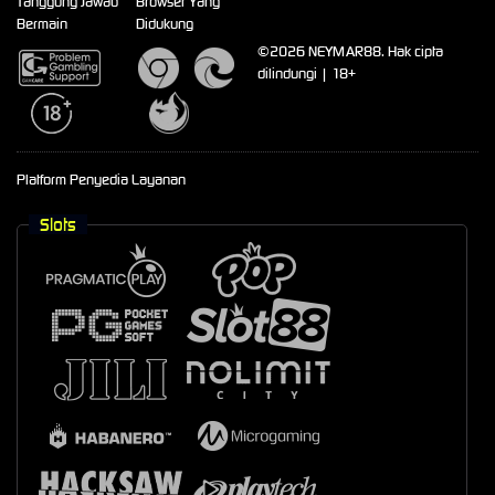
Tanggung Jawab
Browser Yang
Bermain
Didukung
©2026 NEYMAR88. Hak cipta
dilindungi | 18+
Platform Penyedia Layanan
Slots