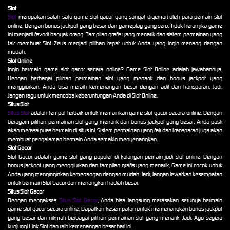
Slot
Slot
merupakan salah satu game slot gacor yang sangat digemari oleh para pemain slot
online. Dengan bonus jackpot yang besar dan gameplay yang seru, Tidak heran jika game
ini menjadi favorit banyak orang. Tampilan grafis yang menarik dan sistem permainan yang
fair membuat Slot Zeus menjadi pilihan tepat untuk Anda yang ingin menang dengan
mudah.
Slot Online
Ingin bermain game slot gacor secara online? Game Slot Online adalah jawabannya.
Dengan berbagai pilihan permainan slot yang menarik dan bonus jackpot yang
menggiurkan, Anda bisa meraih kemenangan besar dengan adil dan transparan. Jadi,
Jangan ragu untuk mencoba keberuntungan Anda di Slot Online.
Situs Slot
Situs Slot
adalah tempat terbaik untuk memainkan game slot gacor secara online. Dengan
beragam pilihan permainan slot yang menarik dan bonus jackpot yang besar, Anda pasti
akan merasa puas bermain di situs ini. Sistem permainan yang fair dan transparan juga akan
membuat pengalaman bermain Anda semakin menyenangkan.
Slot Gacor
Slot Gacor adalah game slot yang populer di kalangan pemain judi slot online. Dengan
bonus jackpot yang menggiurkan dan tampilan grafis yang menarik, Game ini cocok untuk
Anda yang menginginkan kemenangan dengan mudah. Jadi, Jangan lewatkan kesempatan
untuk bermain Slot Gacor dan menangkan hadiah besar.
Situs Slot Gacor
Dengan mengakses
Situs Slot Gacor
, Anda bisa langsung merasakan serunya bermain
game slot gacor secara online. Dapatkan kesempatan untuk memenangkan bonus jackpot
yang besar dan nikmati berbagai pilihan permainan slot yang menarik. Jadi, Ayo segera
kunjungi Link Slot dan raih kemenangan besar hari ini.