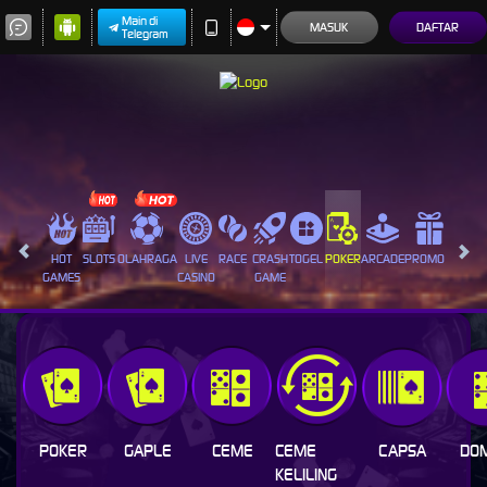
Main di
MASUK
DAFTAR
Telegram
HOT
SLOTS
OLAHRAGA
LIVE
RACE
CRASH
TOGEL
POKER
ARCADE
PROMOSI
GAMES
CASINO
GAME
POKER
GAPLE
CEME
CEME
CAPSA
DOM
KELILING