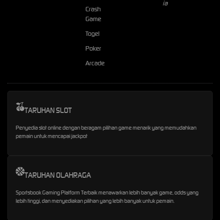
Crash
Game
Togel
Poker
Arcade
TARUHAN SLOT
Penyedia slot online dengan beragam pilihan game menarik yang memudahkan
pemain untuk mencapai jackpot
TARUHAN OLAHRAGA
Sportsbook Gaming Platform Terbaik menawarkan lebih banyak game, odds yang
lebih tinggi, dan menyediakan pilihan yang lebih banyak untuk pemain.