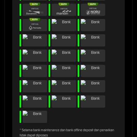
* Selama bank maintenance dan bank offline deposit dan penarikan
tidak dapat diproses