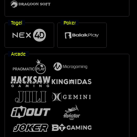
Togel
Poker
Arcade