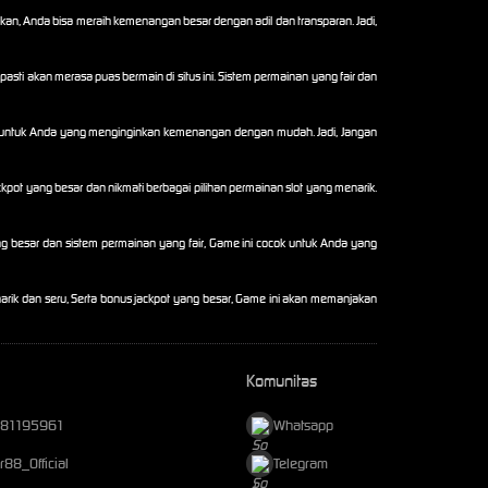
kan, Anda bisa meraih kemenangan besar dengan adil dan transparan. Jadi,
sti akan merasa puas bermain di situs ini. Sistem permainan yang fair dan
ocok untuk Anda yang menginginkan kemenangan dengan mudah. Jadi, Jangan
ot yang besar dan nikmati berbagai pilihan permainan slot yang menarik.
ng besar dan sistem permainan yang fair, Game ini cocok untuk Anda yang
arik dan seru, Serta bonus jackpot yang besar, Game ini akan memanjakan
Komunitas
81195961
Whatsapp
88_Official
Telegram