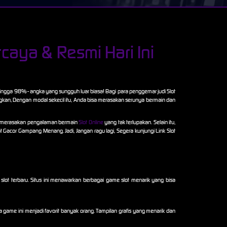
caya & Resmi Hari Ini
ingga 98% - angka yang sungguh luar biasa! Bagi para penggemar judi Slot
ngkan, Dengan modal sekecil itu, Anda bisa merasakan serunya bermain dan
ntuk merasakan pengalaman bermain
Slot Online
yang tak terlupakan. Selain itu,
 Gacor Gampang Menang. Jadi, Jangan ragu lagi, Segera kunjungi Link Slot
 slot terbaru. Situs ini menawarkan berbagai game slot menarik yang bisa
 game ini menjadi favorit banyak orang. Tampilan grafis yang menarik dan