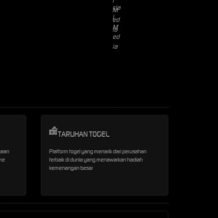
TARUHAN TOGEL
haan
Platform togel yang menarik dari perusahan
ame
terbaik di dunia yang menawarkan hadiah
kemenangan besar