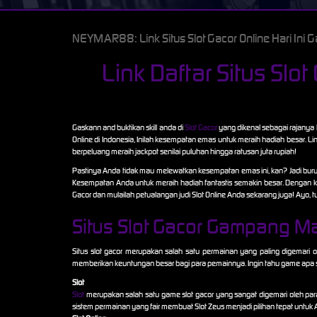
NEYMAR88: Link Situs Slot Gacor Online Hari In
Link Daftar Situs Sl
Gaskann and buktikan skill anda di
Slot Gacor
yang dikenal sebagai rajanya 
Online di Indonesia, Inilah kesempatan emas untuk meraih hadiah besar. 
berpeluang meraih jackpot senilai puluhan hingga ratusan juta rupiah!
Pastinya Anda tidak mau melewatkan kesempatan emas ini, kan? Jadi burua
Kesempatan Anda untuk meraih hadiah fantastis semakin besar. Dengan kom
Gacor dan mulailah petualangan judi Slot Online Anda sekarang juga! Ayo, 
Situs Slot Gacor Gampang Ma
Situs slot gacor merupakan salah satu permainan yang paling digemari ol
memberikan keuntungan besar bagi para pemainnya. Ingin tahu game apa sa
Slot
Slot
merupakan salah satu game slot gacor yang sangat digemari oleh para
sistem permainan yang fair membuat Slot Zeus menjadi pilihan tepat unt