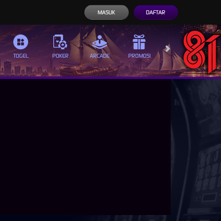
MASUK
DAFTAR
TOGEL
POKER
ARCADE
PROMOSI