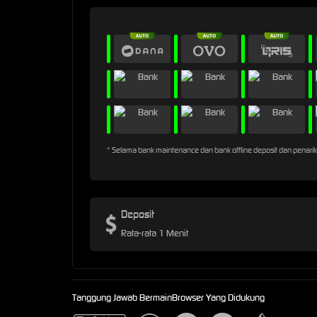
* Selama bank maintenance dan bank offline deposit dan penarik
Deposit
Rata-rata 1 Menit
Tanggung Jawab Bermain
Browser Yang Didukung