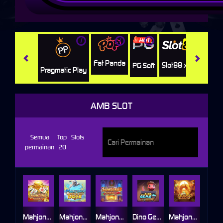
i
i
i
i
i
Jili
Fat Panda
Slot88 x PP
PG Soft
Pragmatic Play
AMB SLOT
Semua
Top
Slots
permainan
20
Mahjong Legend
Mahjong of the White Tiger
Mahjong Legend Xmas
Dino Gems
Mahjong Legacy