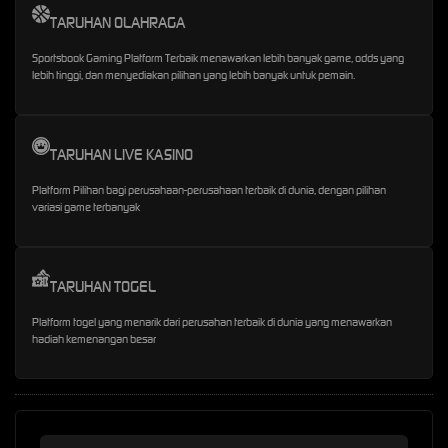
TARUHAN OLAHRAGA
Sportsbook Gaming Platform Terbaik menawarkan lebih banyak game, odds yang
lebih tinggi, dan menyediakan pilihan yang lebih banyak untuk pemain.
TARUHAN LIVE KASINO
Platform Pilihan bagi perusahaan-perusahaan terbaik di dunia, dengan pilihan
variasi game terbanyak
TARUHAN TOGEL
Platform togel yang menarik dari perusahan terbaik di dunia yang menawarkan
hadiah kemenangan besar