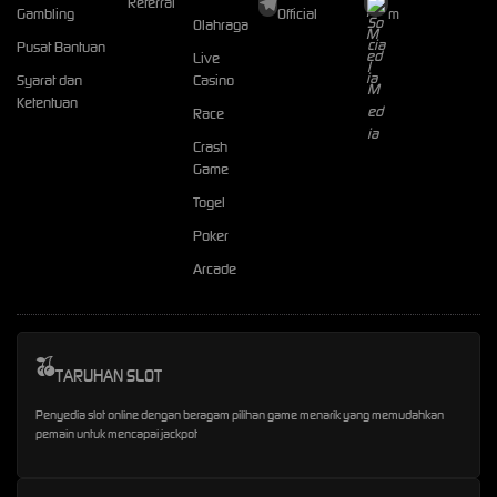
Referral
Gambling
Official
m
Olahraga
Pusat Bantuan
Live
Syarat dan
Casino
Ketentuan
Race
Crash
Game
Togel
Poker
Arcade
TARUHAN SLOT
Penyedia slot online dengan beragam pilihan game menarik yang memudahkan
pemain untuk mencapai jackpot