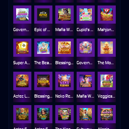
Government Disco
Epic of Aztec
Mafia Ways
Cupid's Garden
Mahjong of the Phoenix
Super Ace X
The Beat of Olympus 1000
Blessing of the Tiger
Government Joke
The Monkey King
Aztec Legend
Blessing of the Dragon
Neko Reborn
Mafia Ways II : Metro Haven Heist
Veggies Bonanza