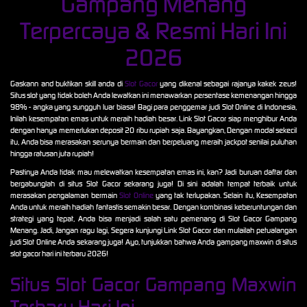
Gampang Menang
Terpercaya & Resmi Hari Ini
2026
Gaskann and buktikan skill anda di
Slot Gacor
yang dikenal sebagai rajanya kakek zeus!
Situs slot yang tidak boleh Anda lewatkan ini menawarkan persentase kemenangan hingga
98% - angka yang sungguh luar biasa! Bagi para penggemar judi Slot Online di Indonesia,
Inilah kesempatan emas untuk meraih hadiah besar. Link Slot Gacor siap menghibur Anda
dengan hanya memerlukan deposit 20 ribu rupiah saja. Bayangkan, Dengan modal sekecil
itu, Anda bisa merasakan serunya bermain dan berpeluang meraih jackpot senilai puluhan
hingga ratusan juta rupiah!
Pastinya Anda tidak mau melewatkan kesempatan emas ini, kan? Jadi buruan daftar dan
bergabunglah di situs Slot Gacor sekarang juga! Di sini adalah tempat terbaik untuk
merasakan pengalaman bermain
Slot Online
yang tak terlupakan. Selain itu, Kesempatan
Anda untuk meraih hadiah fantastis semakin besar. Dengan kombinasi keberuntungan dan
strategi yang tepat, Anda bisa menjadi salah satu pemenang di Slot Gacor Gampang
Menang. Jadi, Jangan ragu lagi, Segera kunjungi Link Slot Gacor dan mulailah petualangan
judi Slot Online Anda sekarang juga! Ayo, tunjukkan bahwa Anda gampang maxwin di situs
slot gacor hari ini terbaru 2026!
Situs Slot Gacor Gampang Maxwin
Terbaru Hari Ini