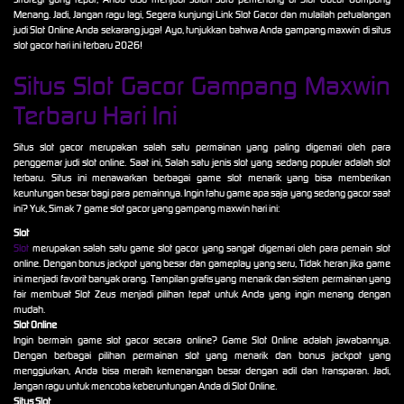
Menang. Jadi, Jangan ragu lagi, Segera kunjungi Link Slot Gacor dan mulailah petualangan
judi Slot Online Anda sekarang juga! Ayo, tunjukkan bahwa Anda gampang maxwin di situs
slot gacor hari ini terbaru 2026!
Situs Slot Gacor Gampang Maxwin
Terbaru Hari Ini
Situs slot gacor merupakan salah satu permainan yang paling digemari oleh para
penggemar judi slot online. Saat ini, Salah satu jenis slot yang sedang populer adalah slot
terbaru. Situs ini menawarkan berbagai game slot menarik yang bisa memberikan
keuntungan besar bagi para pemainnya. Ingin tahu game apa saja yang sedang gacor saat
ini? Yuk, Simak 7 game slot gacor yang gampang maxwin hari ini:
Slot
Slot
merupakan salah satu game slot gacor yang sangat digemari oleh para pemain slot
online. Dengan bonus jackpot yang besar dan gameplay yang seru, Tidak heran jika game
ini menjadi favorit banyak orang. Tampilan grafis yang menarik dan sistem permainan yang
fair membuat Slot Zeus menjadi pilihan tepat untuk Anda yang ingin menang dengan
mudah.
Slot Online
Ingin bermain game slot gacor secara online? Game Slot Online adalah jawabannya.
Dengan berbagai pilihan permainan slot yang menarik dan bonus jackpot yang
menggiurkan, Anda bisa meraih kemenangan besar dengan adil dan transparan. Jadi,
Jangan ragu untuk mencoba keberuntungan Anda di Slot Online.
Situs Slot