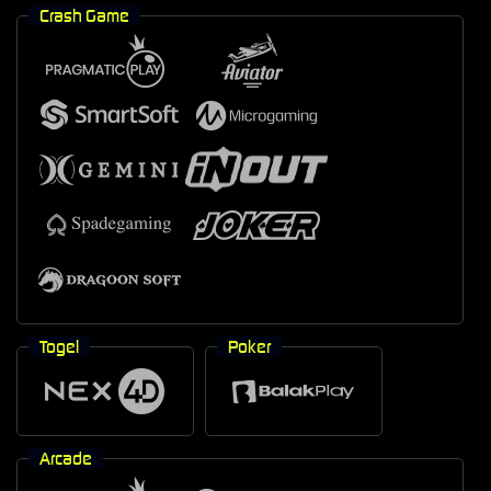
Crash Game
Togel
Poker
Arcade