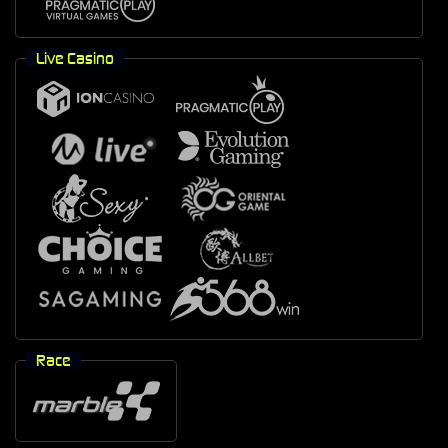
Live Casino
Race