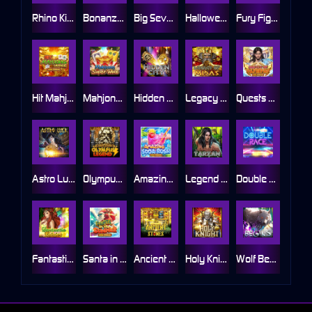
Rhino King
Bonanza Coins
Big Sevens Jackpot
Halloween Ghost
Fury Fighters
Hit Mahjong Wins
Mahjong Super Wins
Hidden City
Legacy of Midas
Quests of Olympus
Astro Luck
Olympus Legend
Amazing Soda Rush
Legend of Tarzan
Double Race
Fantastic Faries
Santa in the Summer
Ancient Stones
Holy Knight
Wolf Begins