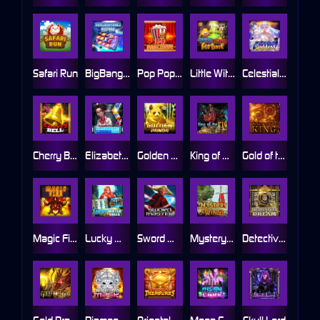
Safari Run
BigBang Spin
Pop Popcorns
Little Witch's Fortune
Celestial Goddess
Cherry Bell
Elizabeth Lab
Golden Panda
King of Pig
Gold of the King
Magic Fire
Lucky Waterfalls
Sword Master
Mystery Wind
Detective’s Dream