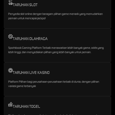
TARUHAN SLOT
Penyedia slot online dengan beragam pilihan game menarik yang memudahkan
pemain untuk mencapai jackpot
TARUHAN OLAHRAGA
Sportsbook Gaming Platform Terbaik menawarkan lebih banyak game, odds yang
lebih tinggi, dan menyediakan pilihan yang lebih banyak untuk pemain.
TARUHAN LIVE KASINO
Platform Pilihan bagi perusahaan-perusahaan terbaik di dunia, dengan pilihan
variasi game terbanyak
TARUHAN TOGEL