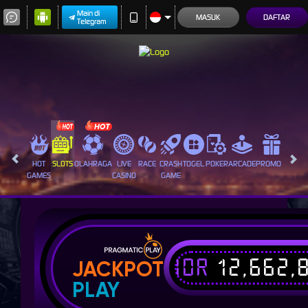
Main di
MASUK
DAFTAR
Telegram
HOT
SLOTS
OLAHRAGA
LIVE
RACE
CRASH
TOGEL
POKER
ARCADE
PROMOSI
GAMES
CASINO
GAME
IDR
12,662,
JACKPOT
PLAY