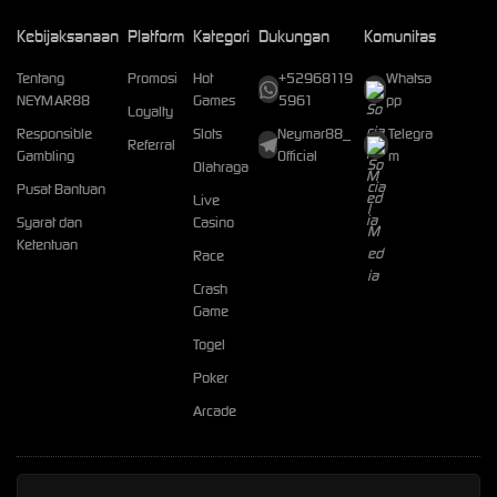
Kebijaksanaan
Platform
Kategori
Dukungan
Komunitas
Tentang
Promosi
Hot
+52968119
Whatsa
NEYMAR88
Games
5961
pp
Loyalty
Responsible
Slots
Neymar88_
Telegra
Referral
Gambling
Official
m
Olahraga
Pusat Bantuan
Live
Syarat dan
Casino
Ketentuan
Race
Crash
Game
Togel
Poker
Arcade