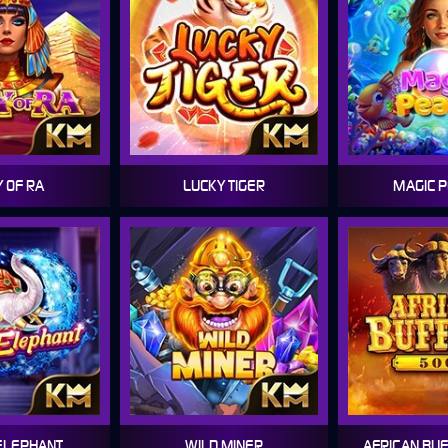
 OF RA
LUCKY TIGER
MAGIC 
ELEPHANT
WILD MINER
AFRICAN BU