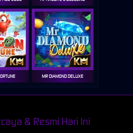
FORTUNE
MR DIAMOND DELUXE
caya & Resmi Hari Ini