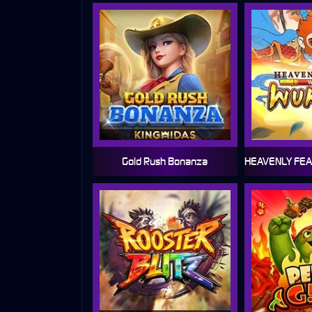
Gold Rush Bonanza