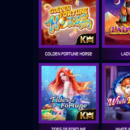
GOLDEN FORTUNE HORSE
LADY
TIDES OF FORTUNE
WHITE 