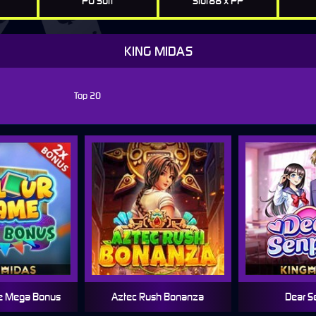
a
PG Soft
Slot88 x PP
KING MIDAS
Top 20
e Mega Bonus
Aztec Rush Bonanza
Dear S