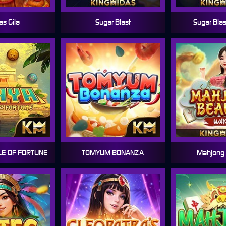
s Gila
Sugar Blast
Sugar Bla
E OF FORTUNE
TOMYUM BONANZA
Mahjong