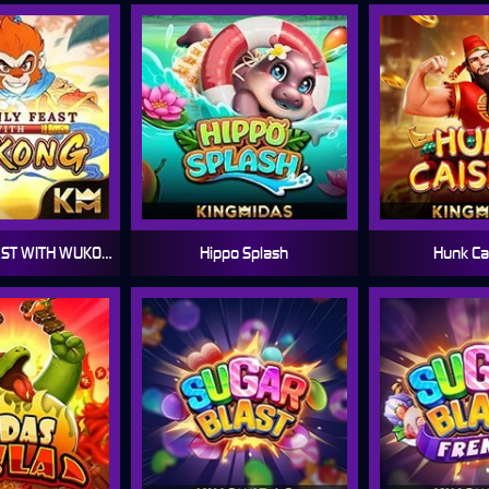
HEAVENLY FEAST WITH WUKONG
Hippo Splash
Hunk Ca