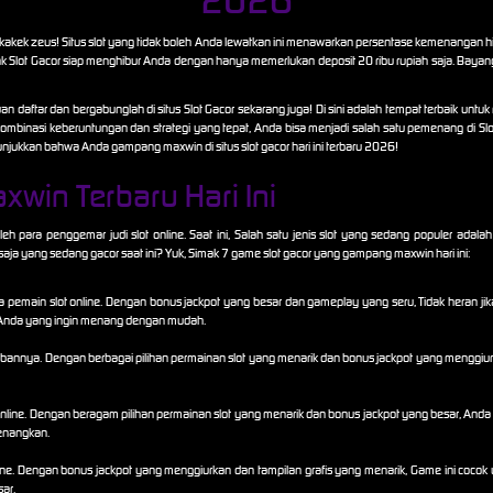
2026
kakek zeus! Situs slot yang tidak boleh Anda lewatkan ini menawarkan persentase kemenangan h
Link Slot Gacor siap menghibur Anda dengan hanya memerlukan deposit 20 ribu rupiah saja. Baya
n daftar dan bergabunglah di situs Slot Gacor sekarang juga! Di sini adalah tempat terbaik u
binasi keberuntungan dan strategi yang tepat, Anda bisa menjadi salah satu pemenang di Slot
tunjukkan bahwa Anda gampang maxwin di situs slot gacor hari ini terbaru 2026!
xwin Terbaru Hari Ini
eh para penggemar judi slot online. Saat ini, Salah satu jenis slot yang sedang populer adalah
ja yang sedang gacor saat ini? Yuk, Simak 7 game slot gacor yang gampang maxwin hari ini:
 pemain slot online. Dengan bonus jackpot yang besar dan gameplay yang seru, Tidak heran jika
uk Anda yang ingin menang dengan mudah.
wabannya. Dengan berbagai pilihan permainan slot yang menarik dan bonus jackpot yang menggiur
line. Dengan beragam pilihan permainan slot yang menarik dan bonus jackpot yang besar, Anda pa
enangkan.
online. Dengan bonus jackpot yang menggiurkan dan tampilan grafis yang menarik, Game ini c
ar.