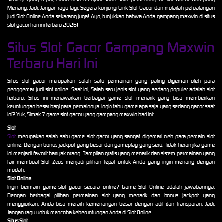
Menang. Jadi, Jangan ragu lagi, Segera kunjungi Link Slot Gacor dan mulailah petualangan
judi Slot Online Anda sekarang juga! Ayo, tunjukkan bahwa Anda gampang maxwin di situs
slot gacor hari ini terbaru 2026!
Situs Slot Gacor Gampang Maxwin
Terbaru Hari Ini
Situs slot gacor merupakan salah satu permainan yang paling digemari oleh para
penggemar judi slot online. Saat ini, Salah satu jenis slot yang sedang populer adalah slot
terbaru. Situs ini menawarkan berbagai game slot menarik yang bisa memberikan
keuntungan besar bagi para pemainnya. Ingin tahu game apa saja yang sedang gacor saat
ini? Yuk, Simak 7 game slot gacor yang gampang maxwin hari ini:
Slot
Slot
merupakan salah satu game slot gacor yang sangat digemari oleh para pemain slot
online. Dengan bonus jackpot yang besar dan gameplay yang seru, Tidak heran jika game
ini menjadi favorit banyak orang. Tampilan grafis yang menarik dan sistem permainan yang
fair membuat Slot Zeus menjadi pilihan tepat untuk Anda yang ingin menang dengan
mudah.
Slot Online
Ingin bermain game slot gacor secara online? Game Slot Online adalah jawabannya.
Dengan berbagai pilihan permainan slot yang menarik dan bonus jackpot yang
menggiurkan, Anda bisa meraih kemenangan besar dengan adil dan transparan. Jadi,
Jangan ragu untuk mencoba keberuntungan Anda di Slot Online.
Situs Slot