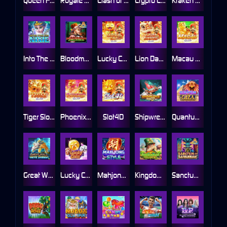
Queen Femida 2
Royale Ace
Clash of Olympus
Crypto Coin
Kraken Queen
Into The Fay: Nixie
Bloodmoon Amazonia
Lucky Cat Slot4D
Lion Dance Slot4D
Macau Slot4D
Tiger Slot4D
Phoenix Slot4D
Slot4D
Shipwrecked Riches
Quantum Of Giza
Great Wall of Meta Dragon
Lucky Coins
Mahjong Style
Kingdom of Luck
Sanctum Of Savanah