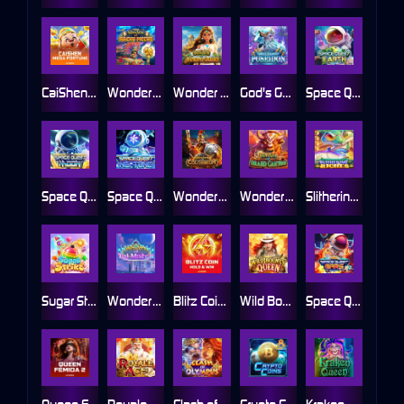
CaiShen Mega Fortune
Wonders of Machu Picchu
Wonder of Hanging Garden
God's Gambit: Poseidon
Space Quest: Earth
Space Quest: Moon
Space Quest: Neptune
Wonders of Colosseum
Wonders of Grand Canyon
Slithering Riches
Sugar Strike
Wonders of Taj Mahal
Blitz Coin: Hold & Win
Wild Bounty Queen
Space Quest: Mars