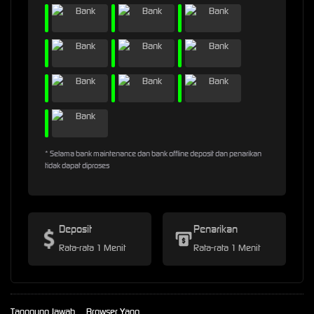
* Selama bank maintenance dan bank offline deposit dan penarikan
tidak dapat diproses
Deposit
Penarikan
Rata-rata 1 Menit
Rata-rata 1 Menit
Tanggung Jawab
Browser Yang