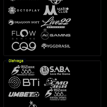
Olahraga