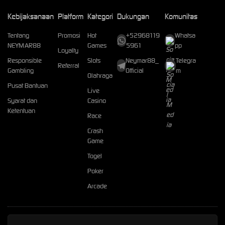
Kebijaksanaan
Platform
Kategori
Dukungan
Komunitas
Tentang
Promosi
Hot
+52968119
Whatsa
NEYMAR88
Games
5961
pp
Loyalty
Responsible
Slots
Neymar88_
Telegra
Referral
Gambling
Official
m
Olahraga
Pusat Bantuan
Live
Syarat dan
Casino
Ketentuan
Race
Crash
Game
Togel
Poker
Arcade