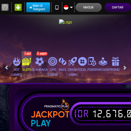
Main di
MASUK
DAFTAR
Telegram
HOT
SLOTS
OLAHRAGA
LIVE
RACE
CRASH
TOGEL
POKER
ARCADE
PROMOSI
GAMES
CASINO
GAME
IDR
12,676,
JACKPOT
PLAY