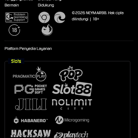
Bermain
Didukung
©2026 NEYMAR88. Hak cipta
dilindungi | 18+
Platform Penyedia Layanan
Slots