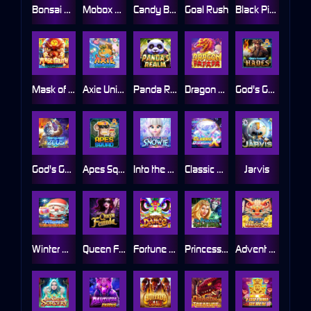
Bonsai of the Riches
Mobox Olympia
Candy Bomb
Goal Rush
Black Pink (B.P.) in Metaverse
Mask of Truth Jumboways
Axie Universe
Panda Realm
Dragon FAFAFA
God's Gambit : Hades
God's Gambit Zeus
Apes Squad
Into the Fay: Snowie
Classic Diamond X5
Jarvis
Winter Winnings
Queen Femida
Fortune Dance
Princess and the Evil Witch
Advent of the Dragon