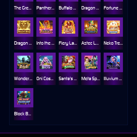
The Great Sorcery
Panthera Pardus
Buffalo Blaze
Dragon Treasure
Fortune Realm
Dragon Wish
Into the Fay: Ashley
Fiery Lady
Aztec Legacy
Neko Treasure
Wonders of Zeus
Oni Cosmic Atlas
Santa's Payday
Meta Space
Illuvium Master
Block Buster