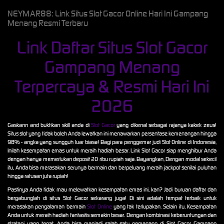
NEYMAR88: Link Situs Slot Gacor Online Hari Ini Gampang
Menang Resmi Terbaru
Link Daftar Situs Slot Gacor
Gampang Menang
Terpercaya & Resmi Hari Ini
2026
Gaskann and buktikan skill anda di
Slot Gacor
yang dikenal sebagai rajanya kakek zeus!
Situs slot yang tidak boleh Anda lewatkan ini menawarkan persentase kemenangan hingga
98% - angka yang sungguh luar biasa! Bagi para penggemar judi Slot Online di Indonesia,
Inilah kesempatan emas untuk meraih hadiah besar. Link Slot Gacor siap menghibur Anda
dengan hanya memerlukan deposit 20 ribu rupiah saja. Bayangkan, Dengan modal sekecil
itu, Anda bisa merasakan serunya bermain dan berpeluang meraih jackpot senilai puluhan
hingga ratusan juta rupiah!
Pastinya Anda tidak mau melewatkan kesempatan emas ini, kan? Jadi buruan daftar dan
bergabunglah di situs Slot Gacor sekarang juga! Di sini adalah tempat terbaik untuk
merasakan pengalaman bermain
Slot Online
yang tak terlupakan. Selain itu, Kesempatan
Anda untuk meraih hadiah fantastis semakin besar. Dengan kombinasi keberuntungan dan
strategi yang tepat, Anda bisa menjadi salah satu pemenang di Slot Gacor Gampang