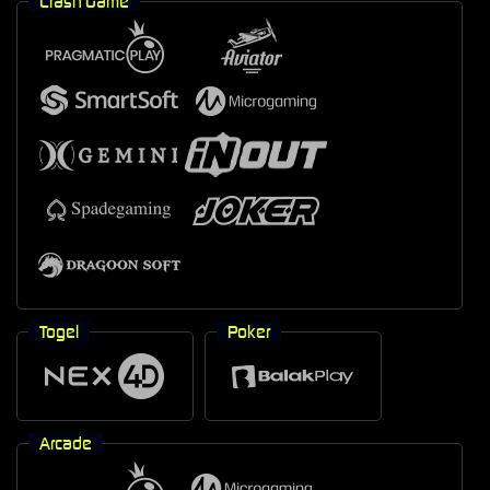
Crash Game
Togel
Poker
Arcade