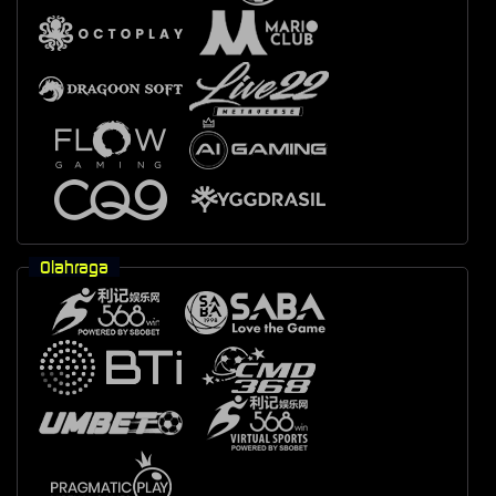
Olahraga