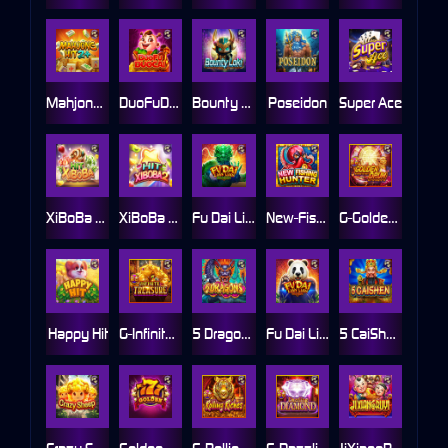
Mahjong Hit 2+
DuoFuDuoCai
Bounty Loki
Poseidon
Super Ace
XiBoBa Hit
XiBoBa Hit2
Fu Dai Lian Lian-Dragon
New-Fishing Hunter
G-GoldenDrum
Happy Hit
G-InfiniteTreasure
5 Dragons(H5)
Fu Dai Lian Lian-Panda
5 CaiShen(H5)