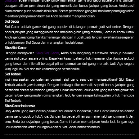
Situs Slot
adalah tempat terbaik untuk memainkan game slot gacor secara online. Dengan
beragam pilihan permainan slot yang menarik dan bonus jackpot yang besar, Anda pasti
akan merasa puas bermain di situs ini. Sistem permainan yang fair dan transparan juga akan
membuat pengalaman bermain Anda semakin menyenangkan.
Slot Gacor
Slot Gacor adalah game slot yang populer di kalangan pemain judi slot online. Dengan
bonus jackpot yang menggiurkan dan tampilan grafis yang menarik, Game ini cocok untuk
Anda yang menginginkan kemenangan dengan mudah. Jadi, Jangan lewatkan kesempatan
untuk bermain Slot Gacor dan menangkan hadiah besar.
Situs Slot Gacor
Dengan mengakses
Situs Slot Gacor
, Anda bisa langsung merasakan serunya bermain
game slot gacor secara online. Dapatkan kesempatan untuk memenangkan bonus jackpot
yang besar dan nikmati berbagai pilihan permainan slot yang menarik. Jadi, Ayo segera
kunjungi Link Slot dan raih kemenangan besar hari ini.
Slot Terbaik
Ingin merasakan pengalaman bermain slot yang seru dan mengasyikkan? Slot Gacor
Terbaik adalah jawabannya. Dengan berbagai fitur menarik seperti bonus jackpot yang
besar dan sistem permainan yang fair, Game ini cocok untuk Anda yang mencari game slot
gacor terbaik yang mudah dimenangkan. Jadi, Jangan sampai ketinggalan untuk mencoba
Slot Terbaik.
Situs Gacor Indonesia
Bagi Anda yang merupakan pemain slot online di Indonesia, Situs Gacor Indonesia adalah
game yang cocok untuk Anda. Dengan berbagai pilihan permainan slot yang menarik dan
seru, Serta bonus jackpot yang besar, Game ini akan memanjakan Anda. Jadi, Jangan ragu
untuk mencoba keberuntungan Anda di Slot Gacor Indonesia hari ini.