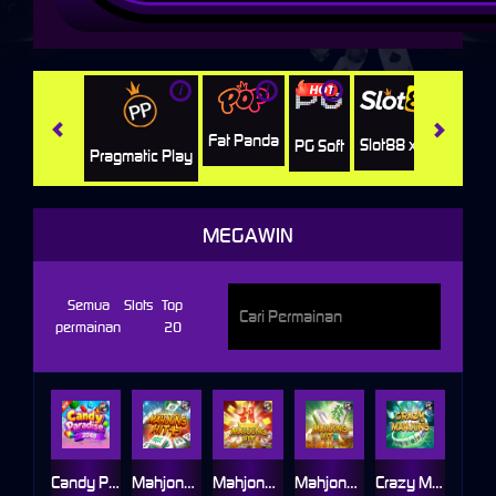
i
i
i
i
i
Jili
Fat Panda
Slot88 x PP
PG Soft
Pragmatic Play
MEGAWIN
Semua
Slots
Top
permainan
20
Candy Paradise 2048
Mahjong Hit +
Mahjong Hit
Mahjong Hit 2
Crazy Mahjong