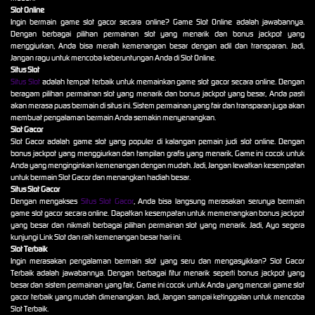
Slot Online
Ingin bermain game slot gacor secara online? Game Slot Online adalah jawabannya.
Dengan berbagai pilihan permainan slot yang menarik dan bonus jackpot yang
menggiurkan, Anda bisa meraih kemenangan besar dengan adil dan transparan. Jadi,
Jangan ragu untuk mencoba keberuntungan Anda di Slot Online.
Situs Slot
Situs Slot
adalah tempat terbaik untuk memainkan game slot gacor secara online. Dengan
beragam pilihan permainan slot yang menarik dan bonus jackpot yang besar, Anda pasti
akan merasa puas bermain di situs ini. Sistem permainan yang fair dan transparan juga akan
membuat pengalaman bermain Anda semakin menyenangkan.
Slot Gacor
Slot Gacor adalah game slot yang populer di kalangan pemain judi slot online. Dengan
bonus jackpot yang menggiurkan dan tampilan grafis yang menarik, Game ini cocok untuk
Anda yang menginginkan kemenangan dengan mudah. Jadi, Jangan lewatkan kesempatan
untuk bermain Slot Gacor dan menangkan hadiah besar.
Situs Slot Gacor
Dengan mengakses
Situs Slot Gacor
, Anda bisa langsung merasakan serunya bermain
game slot gacor secara online. Dapatkan kesempatan untuk memenangkan bonus jackpot
yang besar dan nikmati berbagai pilihan permainan slot yang menarik. Jadi, Ayo segera
kunjungi Link Slot dan raih kemenangan besar hari ini.
Slot Terbaik
Ingin merasakan pengalaman bermain slot yang seru dan mengasyikkan? Slot Gacor
Terbaik adalah jawabannya. Dengan berbagai fitur menarik seperti bonus jackpot yang
besar dan sistem permainan yang fair, Game ini cocok untuk Anda yang mencari game slot
gacor terbaik yang mudah dimenangkan. Jadi, Jangan sampai ketinggalan untuk mencoba
Slot Terbaik.