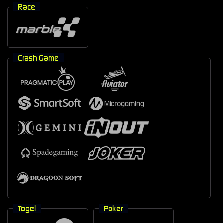
Race
Crash Game
Togel
Poker