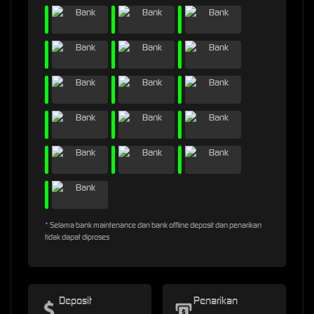
* Selama bank maintenance dan bank offline deposit dan penarikan
tidak dapat diproses
Deposit
Penarikan