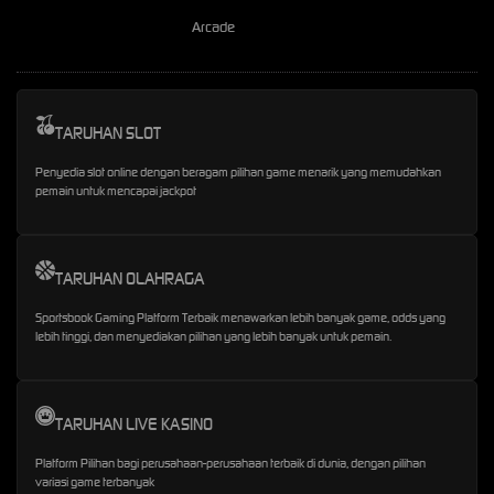
Arcade
TARUHAN SLOT
Penyedia slot online dengan beragam pilihan game menarik yang memudahkan
pemain untuk mencapai jackpot
TARUHAN OLAHRAGA
Sportsbook Gaming Platform Terbaik menawarkan lebih banyak game, odds yang
lebih tinggi, dan menyediakan pilihan yang lebih banyak untuk pemain.
TARUHAN LIVE KASINO
Platform Pilihan bagi perusahaan-perusahaan terbaik di dunia, dengan pilihan
variasi game terbanyak