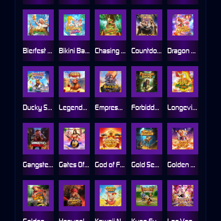
Bierfest Delight
Bikini Babes
Chasing Leprechaun Coins
Countdown to Fortune
Dragon Wonder
Ducky Spin
Legendary El Toro
Empress of the Black Seas
Forbidden Island
Longevity dragon(Fulong)
Gangster's Paradise
Gates Of Kunlun
God of Fortune
Gold Seekers
Golden Gallop