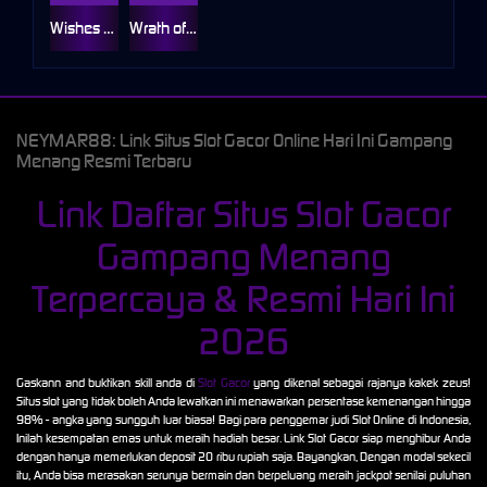
Wishes of the Genie
Wrath of Zeus
NEYMAR88: Link Situs Slot Gacor Online Hari Ini Gampang
Menang Resmi Terbaru
Link Daftar Situs Slot Gacor
Gampang Menang
Terpercaya & Resmi Hari Ini
2026
Gaskann and buktikan skill anda di
Slot Gacor
yang dikenal sebagai rajanya kakek zeus!
Situs slot yang tidak boleh Anda lewatkan ini menawarkan persentase kemenangan hingga
98% - angka yang sungguh luar biasa! Bagi para penggemar judi Slot Online di Indonesia,
Inilah kesempatan emas untuk meraih hadiah besar. Link Slot Gacor siap menghibur Anda
dengan hanya memerlukan deposit 20 ribu rupiah saja. Bayangkan, Dengan modal sekecil
itu, Anda bisa merasakan serunya bermain dan berpeluang meraih jackpot senilai puluhan