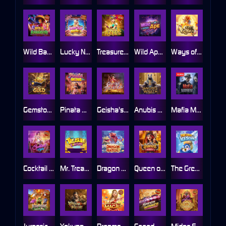
Wild Bandito
Lucky Neko
Treasures of Aztec
Wild Ape #3258
Ways of the Qilin
Gemstones Gold
Pinata Wins
Geisha's Revenge
Anubis Wrath
Mafia Mayhem
Cocktail Nights
Mr. Treasure’s Fortune
Dragon Hatch 2
Queen of Bounty
The Great Icescape