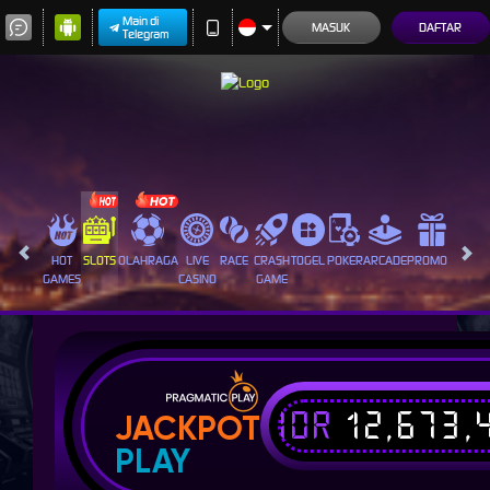
Main di
MASUK
DAFTAR
Telegram
HOT
SLOTS
OLAHRAGA
LIVE
RACE
CRASH
TOGEL
POKER
ARCADE
PROMOSI
GAMES
CASINO
GAME
IDR
12,673,
JACKPOT
PLAY