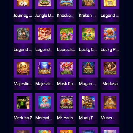
Journey to the Wealth
Jungle Delight
Knockout Riches
Kraken Gold Rush
Legend of Hou Yi
Legend of Perseus
Legendary Monkey King
Leprechaun Riches
Lucky Clover Riches
Lucky Piggy
Majestic Empire
Majestic Treasures
Mask Carnival
Mayan Destiny
Medusa
Medusa 2
Mermaid Riches
Mr. Hallow-Win
Muay Thai Champion
Museum Wonders