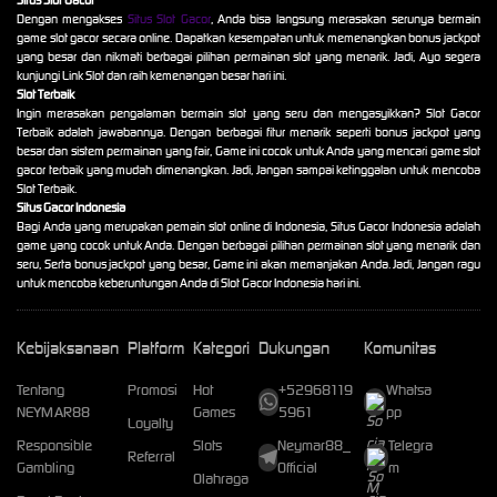
Situs Slot Gacor
Dengan mengakses
Situs Slot Gacor
, Anda bisa langsung merasakan serunya bermain
game slot gacor secara online. Dapatkan kesempatan untuk memenangkan bonus jackpot
yang besar dan nikmati berbagai pilihan permainan slot yang menarik. Jadi, Ayo segera
kunjungi Link Slot dan raih kemenangan besar hari ini.
Slot Terbaik
Ingin merasakan pengalaman bermain slot yang seru dan mengasyikkan? Slot Gacor
Terbaik adalah jawabannya. Dengan berbagai fitur menarik seperti bonus jackpot yang
besar dan sistem permainan yang fair, Game ini cocok untuk Anda yang mencari game slot
gacor terbaik yang mudah dimenangkan. Jadi, Jangan sampai ketinggalan untuk mencoba
Slot Terbaik.
Situs Gacor Indonesia
Bagi Anda yang merupakan pemain slot online di Indonesia, Situs Gacor Indonesia adalah
game yang cocok untuk Anda. Dengan berbagai pilihan permainan slot yang menarik dan
seru, Serta bonus jackpot yang besar, Game ini akan memanjakan Anda. Jadi, Jangan ragu
untuk mencoba keberuntungan Anda di Slot Gacor Indonesia hari ini.
Kebijaksanaan
Platform
Kategori
Dukungan
Komunitas
Tentang
Promosi
Hot
+52968119
Whatsa
NEYMAR88
Games
5961
pp
Loyalty
Responsible
Slots
Neymar88_
Telegra
Referral
Gambling
Official
m
Olahraga