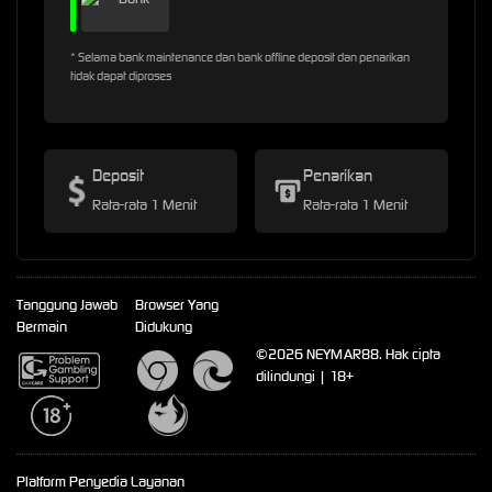
* Selama bank maintenance dan bank offline deposit dan penarikan
tidak dapat diproses
Deposit
Penarikan
Rata-rata 1 Menit
Rata-rata 1 Menit
Tanggung Jawab
Browser Yang
Bermain
Didukung
©2026 NEYMAR88. Hak cipta
dilindungi | 18+
Platform Penyedia Layanan