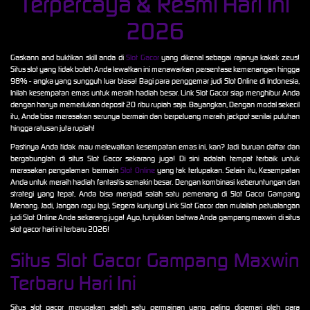
Terpercaya & Resmi Hari Ini
2026
Gaskann and buktikan skill anda di
Slot Gacor
yang dikenal sebagai rajanya kakek zeus!
Situs slot yang tidak boleh Anda lewatkan ini menawarkan persentase kemenangan hingga
98% - angka yang sungguh luar biasa! Bagi para penggemar judi Slot Online di Indonesia,
Inilah kesempatan emas untuk meraih hadiah besar. Link Slot Gacor siap menghibur Anda
dengan hanya memerlukan deposit 20 ribu rupiah saja. Bayangkan, Dengan modal sekecil
itu, Anda bisa merasakan serunya bermain dan berpeluang meraih jackpot senilai puluhan
hingga ratusan juta rupiah!
Pastinya Anda tidak mau melewatkan kesempatan emas ini, kan? Jadi buruan daftar dan
bergabunglah di situs Slot Gacor sekarang juga! Di sini adalah tempat terbaik untuk
merasakan pengalaman bermain
Slot Online
yang tak terlupakan. Selain itu, Kesempatan
Anda untuk meraih hadiah fantastis semakin besar. Dengan kombinasi keberuntungan dan
strategi yang tepat, Anda bisa menjadi salah satu pemenang di Slot Gacor Gampang
Menang. Jadi, Jangan ragu lagi, Segera kunjungi Link Slot Gacor dan mulailah petualangan
judi Slot Online Anda sekarang juga! Ayo, tunjukkan bahwa Anda gampang maxwin di situs
slot gacor hari ini terbaru 2026!
Situs Slot Gacor Gampang Maxwin
Terbaru Hari Ini
Situs slot gacor merupakan salah satu permainan yang paling digemari oleh para